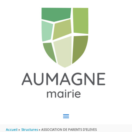
Aller au contenu
Aller au pied de page
MENU
PRINCIPAL
Accueil
Structures
ASSOCIATION DE PARENTS D’ELEVES