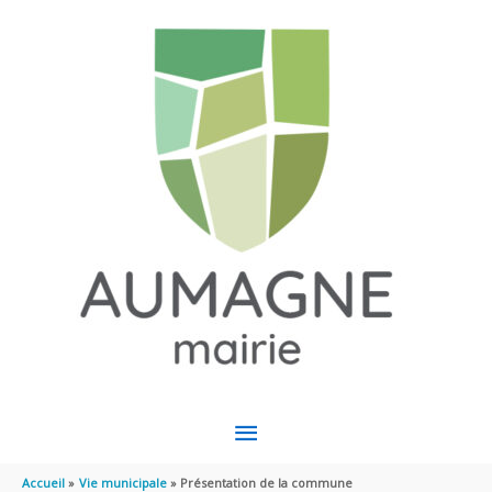
Aller au contenu
Aller au pied de page
MENU
PRINCIPAL
Accueil
Vie municipale
Présentation de la commune