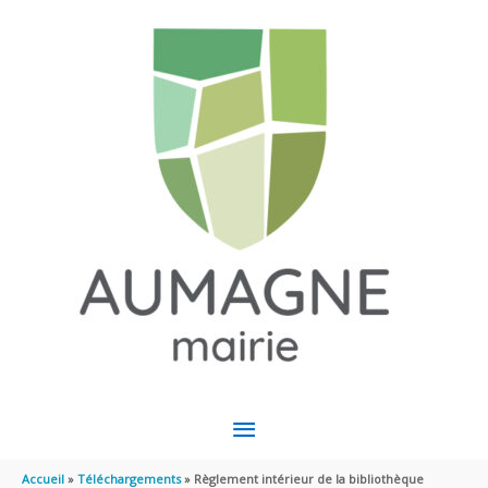
Aller au contenu
Aller au pied de page
MENU
PRINCIPAL
Accueil
Téléchargements
Règlement intérieur de la bibliothèque