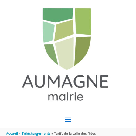
Aller au contenu
Aller au pied de page
MENU
PRINCIPAL
Accueil
Téléchargements
Tarifs de la salle des fêtes